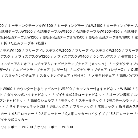
00
ミーティングテーブルW1800
ミーティングテーブルW2100
ミーティングテーブル
会議用テーブルW1500
会議用テーブルW1800
会議用テーブルW1200×450
会議用テー
板付会議テーブルW1200
幕板付会議テーブルW1500
幕板付会議テーブルW1800
電
折りたたみテーブル（軽量）
平机W1400
フリーアドレスデスクW2000
フリーアドレスデスクW2400
フリーア
習デスク
オフィスデスクW1200
オフィスデスクW1400
シンプルデスク
長方形シン
ィスチェアA
オフィスチェアB
エグゼクティブチェア（メッシュ）
エグゼクティブ
ザーA）
エグゼクティブチェア（レザーB）
エグゼクティブチェア（レザーC）
QU
ア
スタッキングチェア
スタッキングチェア（肘付き）
メモ台付チェア
高級パイプ
W900
カウンター付きキャビネットW1200
カウンター付きキャビネットW1800
ト
ダイヤル式ハイキャビネット
ダイヤル式2段ローキャビネット
オープン書庫
ス
プンキャビネット
高耐久シェルフ
4段ラック
スチールラック
5段スチールラック
ット
サイドキャビネット2段
3段ボックス
フリーラック
木製ラック
折り畳みス
ッカー
4人用ロッカー
9人用ロッカー
9人用ロッカーハイタイプ
15人用ロッカー
ダイヤル式ロッカー
ワイトボード W1200
ホワイトボード W1800