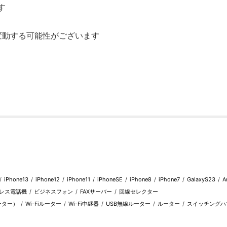
す
変動する可能性がございます
iPhone13
iPhone12
iPhone11
iPhoneSE
iPhone8
iPhone7
GalaxyS23
A
レス電話機
ビジネスフォン
FAXサーバー
回線セレクター
ルーター）
Wi-Fiルーター
Wi-Fi中継器
USB無線ルーター
ルーター
スイッチングハ
ト