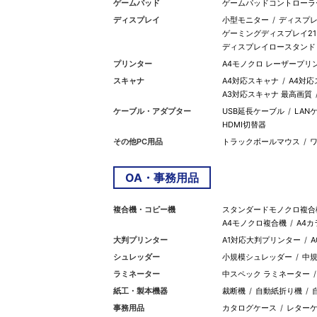
ゲームパッド
ゲームパッドコントローラ
ディスプレイ
小型モニター
ディスプレ
ゲーミングディスプレイ21.
ディスプレイロースタンド
プリンター
A4モノクロ レーザープリ
スキャナ
A4対応スキャナ
A4対応
A3対応スキャナ 最高画質
ケーブル・アダプター
USB延長ケーブル
LAN
HDMI切替器
その他PC用品
トラックボールマウス
OA・事務用品
複合機・コピー機
スタンダードモノクロ複合
A4モノクロ複合機
A4
大判プリンター
A1対応大判プリンター
シュレッダー
小規模シュレッダー
中
ラミネーター
中スペック ラミネーター
紙工・製本機器
裁断機
自動紙折り機
事務用品
カタログケース
レターケ