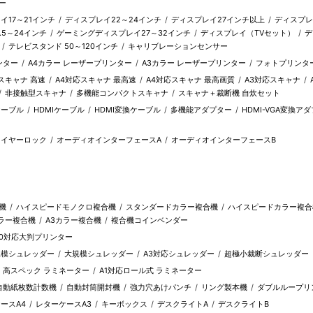
ー
イ17～21インチ
ディスプレイ22～24インチ
ディスプレイ27インチ以上
ディスプレ
5～24インチ
ゲーミングディスプレイ27～32インチ
ディスプレイ（TVセット）
デ
テレビスタンド 50～120インチ
キャリブレーションセンサー
ンター
A4カラー レーザープリンター
A3カラー レーザープリンター
フォトプリンタ
スキャナ 高速
A4対応スキャナ 最高速
A4対応スキャナ 最高画質
A3対応スキャナ
非接触型スキャナ
多機能コンパクトスキャナ
スキャナ＋裁断機 自炊セット
ケーブル
HDMIケーブル
HDMI変換ケーブル
多機能アダプター
HDMI-VGA変換ア
ワイヤーロック
オーディオインターフェースA
オーディオインターフェースB
機
ハイスピードモノクロ複合機
スタンダードカラー複合機
ハイスピードカラー複合
カラー複合機
A3カラー複合機
複合機コインベンダー
A0対応大判プリンター
規模シュレッダー
大規模シュレッダー
A3対応シュレッダー
超極小裁断シュレッダー
高スペック ラミネーター
A1対応ロール式 ラミネーター
自動紙枚数計数機
自動封筒開封機
強力穴あけパンチ
リング製本機
ダブルループリ
ースA4
レターケースA3
キーボックス
デスクライトA
デスクライトB