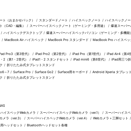
ート（おまかせパック）
スタンダードノート
ハイスペックノート
ハイスペックノー
ト（CAD・編集）
スーパーハイスペックノート（ゲーミング・多用途）
爆速スーパー
ハイスペックデスクトップ
爆速スーパーハイスペックパソコン（ゲーミング・多機能
ド
MacBook Air ハイスペック
MacBook Pro スタンダード
MacBook Pro ハイスペッ
iPad Pro3（第3世代）
iPad Pro2（第2世代）
iPad Pro（第1世代）
iPad Air4（第
d1・2（第1・2世代）
iPad1・2 スタンドセット
iPad mini6（第6世代）
iPad用三
ク
折りたたみ式タブレットスタンド
Pro6～7
Surface Pro
Surface Go2
Surface用キーボード
Android Xperia タブレッ
ク
折りたたみ式タブレットスタンド
NAS
ハイスペックWebカメラ
スーパーハイスペックWebカメラ（ver.1）
スーパーハイスペッ
メラ（ver.3）
スーパーハイスペックWebカメラ（ver.4）
Webカメラ＋三脚セット
耳用ヘッドセット
Bluetoothヘッドセット各種