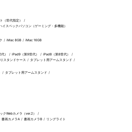
ト（世代指定）
ハイスペックパソコン（ゲーミング・多機能）
）
ク
iMac 8GB
iMac 16GB
4世代）
iPad9（第9世代）
iPad8（第8世代）
つ折りスタンドケース
タブレット用アームスタンド
ト
タブレット用アームスタンド
クWebカメラ（ver.2）
書画カメラA
書画カメラB
リングライト