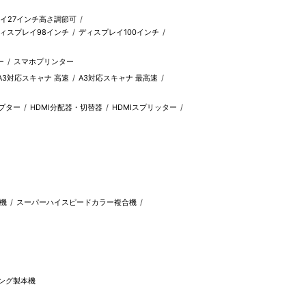
イ27インチ高さ調節可
ィスプレイ98インチ
ディスプレイ100インチ
ー
スマホプリンター
A3対応スキャナ 高速
A3対応スキャナ 最高速
ダプター
HDMI分配器・切替器
HDMIスプリッター
機
スーパーハイスピードカラー複合機
ング製本機