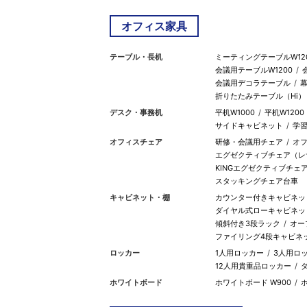
オフィス家具
テーブル・長机
ミーティングテーブルW12
会議用テーブルW1200
会議用デコラテーブル
幕
折りたたみテーブル（Hi）
デスク・事務机
平机W1000
平机W1200
サイドキャビネット
学
オフィスチェア
研修・会議用チェア
オフ
エグゼクティブチェア（レ
KINGエグゼクティブチェ
スタッキングチェア台車
キャビネット・棚
カウンター付きキャビネット
ダイヤル式ローキャビネッ
傾斜付き3段ラック
オー
ファイリング4段キャビネ
ロッカー
1人用ロッカー
3人用ロ
12人用貴重品ロッカー
ホワイトボード
ホワイトボード W900
ホ