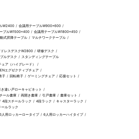
W2400
会議用テーブルW900×600
ブルW1500×400
会議用テーブルW1800×450
動式昇降テーブル
マルチワークテーブル
ドレスデスクW2800
研修デスク
プルデスク
スタンディングテーブル
チェア（ハイグレード）
EENエグゼクティブチェア
椅子
回転椅子
ゲーミングチェア
応接セット
引き違い戸ローキャビネット
チール書庫
両開き書庫
引戸書庫
書庫セット
4段スチールラック
4段ラック
キャスターラック
チールラック
6人用ロッカーロータイプ
6人用ロッカーハイタイプ