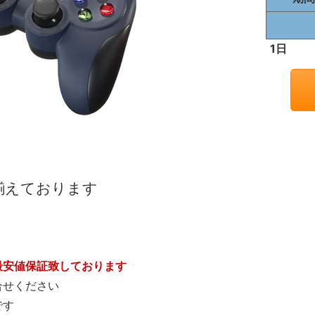
1日
揃えております
最安値保証致しております
合せください
です